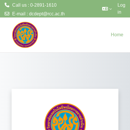
Call us : 0-2891-1610
Log
in
E-mail :
dcdept@rcc.ac.th
Skip to main content
Home
Log in to Rajda