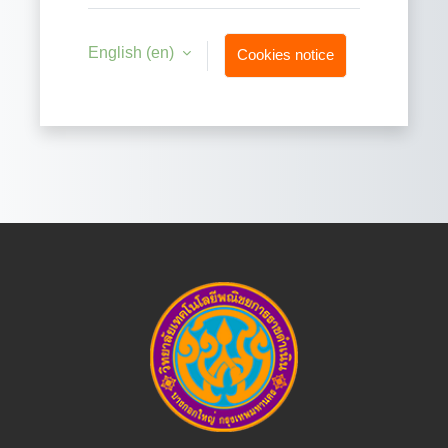
English ‎(en)‎
Cookies notice